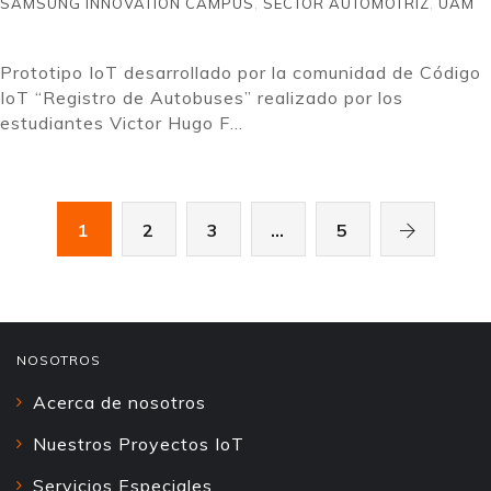
SAMSUNG INNOVATION CAMPUS
,
SECTOR AUTOMOTRIZ
,
UAM
Prototipo IoT desarrollado por la comunidad de Código
IoT “Registro de Autobuses” realizado por los
estudiantes Victor Hugo F...
1
2
3
…
5
NOSOTROS
Acerca de nosotros
Nuestros Proyectos IoT
Servicios Especiales