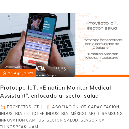
26 Ago, 2022
Prototipo IoT: «Emotion Monitor Medical
Assistant”, enfocado al sector salud
PROYECTOS IOT
ASOCIACIÓN IOT
,
CAPACITACIÓN
,
INDUSTRIA 4.0
,
IOT EN INDUSTRIA
,
MÉXICO
,
MQTT
,
SAMSUNG
INNOVATION CAMPUS
,
SECTOR SALUD
,
SENSÓRICA
,
THINGSPEAK
,
UAM