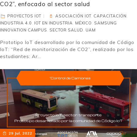
CO2”, enfocado al sector salud
PROYECTOS IOT
ASOCIACIÓN IOT
,
CAPACITACIÓN
,
INDUSTRIA 4.0
,
IOT EN INDUSTRIA
,
MÉXICO
,
SAMSUNG
INNOVATION CAMPUS
,
SECTOR SALUD
,
UAM
Prototipo IoT desarrollado por la comunidad de Código
IoT: “Red de monitorización de CO2”, realizado por los
estudiantes: Ar...
29 Jul, 2022