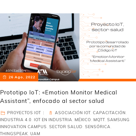
26 Ago, 2022
Prototipo IoT: «Emotion Monitor Medical
Assistant”, enfocado al sector salud
PROYECTOS IOT
ASOCIACIÓN IOT
,
CAPACITACIÓN
,
INDUSTRIA 4.0
,
IOT EN INDUSTRIA
,
MÉXICO
,
MQTT
,
SAMSUNG
INNOVATION CAMPUS
,
SECTOR SALUD
,
SENSÓRICA
,
THINGSPEAK
,
UAM