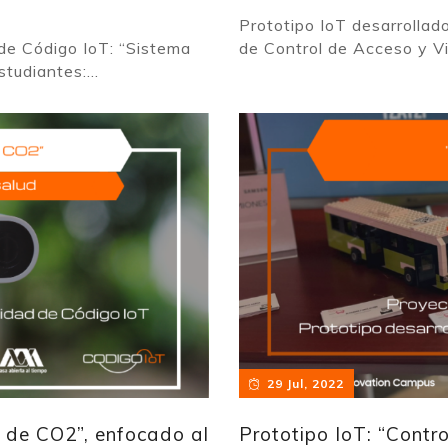
Prototipo IoT desarrollad
 de Código IoT: “Sistema
de Control de Acceso y Vid
tudiantes:...
29 Jul, 2022
n de CO2”, enfocado al
Prototipo IoT: “Contr