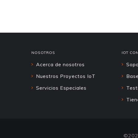
NOSOTROS
IOT CO
Acerca de nosotros
Sopo
Nuestros Proyectos IoT
Base
Servicios Especiales
Test
Tien
©202