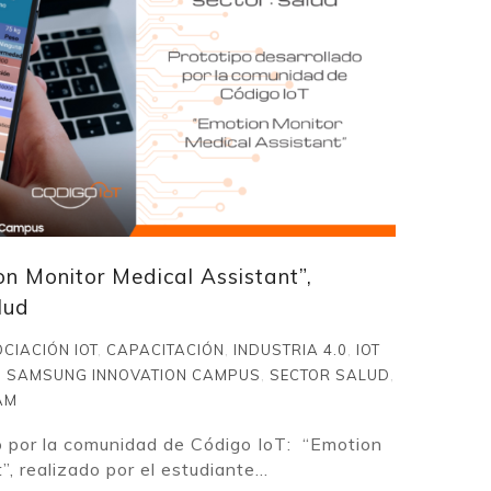
on Monitor Medical Assistant”,
lud
CIACIÓN IOT
,
CAPACITACIÓN
,
INDUSTRIA 4.0
,
IOT
,
SAMSUNG INNOVATION CAMPUS
,
SECTOR SALUD
,
AM
o por la comunidad de Código IoT: “Emotion
, realizado por el estudiante...