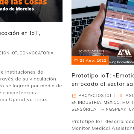
cación en IoT,
IÓN IOT
,
CONVOCATORIA
,
26 Ago, 2022
e instituciones de
Prototipo IoT: «Emoti
ravés de su vinculación
enfocado al sector sa
tivo se logrará por medio de
de competencias
PROYECTOS IOT
ASO
tema Operativo Linux.
EN INDUSTRIA
,
MÉXICO
,
MQTT
SENSÓRICA
,
THINGSPEAK
,
U
Prototipo IoT desarrollad
Monitor Medical Assistant”