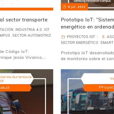
8 Jul, 2022
al sector transporte
Prototipo IoT: “Siste
energético en ordenado
TACIÓN
,
INDUSTRIA 4.0
,
IOT
AMPUS
,
SECTOR AUTOMOTRIZ
,
PROYECTOS IOT
ASO
SECTOR ENERGÉTICO
,
SMART
de Código IoT:
Prototipo IoT desarrollad
rique Jesús Vivanco,...
de monitoreo sobre el con