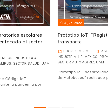
3 Jun, 2022
ratorios escolares
Prototipo IoT: “Regis
enfocado al sector
transporte
PROYECTOS IOT
ASO
INDUSTRIA 4.0
,
MÉXICO
,
PROY
TACIÓN
,
INDUSTRIA 4.0
,
SECTOR AUTOMOTRIZ
,
UAM
CAMPUS
,
SECTOR SALUD
,
UAM
Prototipo IoT desarrollad
de Autobuses” realizado p
de Código IoT:
rante la pandemia por