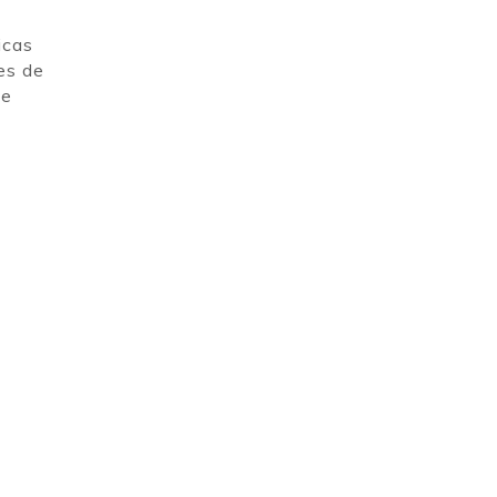
icas
es de
de