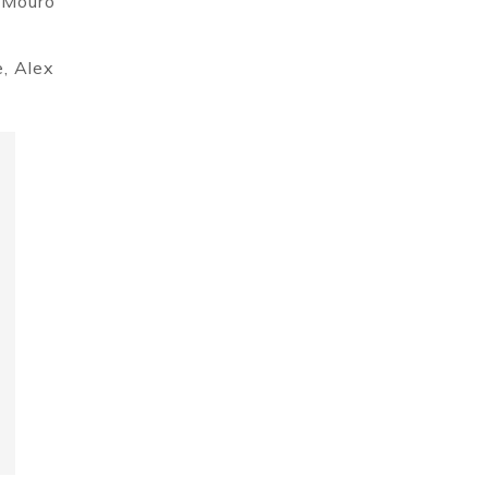
, Mouro
e, Alex