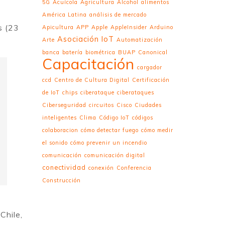
5G
Acuícola
Agricultura
Alcohol
alimentos
América Latina
análisis de mercado
s (23
Apicultura
APP
Apple
AppleInsider
Arduino
Asociación IoT
Arte
Automatización
banca
batería
biométrica
BUAP
Canonical
Capacitación
cargador
ccd
Centro de Cultura Digital
Certificación
de IoT
chips
ciberataque
ciberataques
Ciberseguridad
circuitos
Cisco
Ciudades
inteligentes
Clima
Código IoT
códigos
colaboracion
cómo detectar fuego
cómo medir
el sonido
cómo prevenir un incendio
comunicación
comunicación digital
conectividad
conexión
Conferencia
Construcción
Chile,