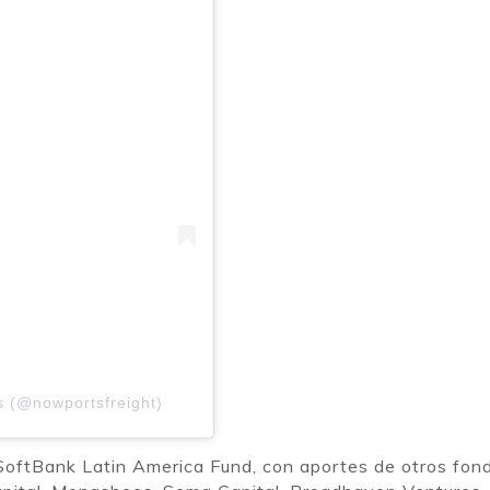
s (@nowportsfreight)
l SoftBank Latin America Fund, con aportes de otros fon