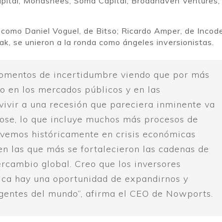
Capital, Monashees, Soma Capital, Broadhaven Ventures
 como Daniel Voguel, de Bitso; Ricardo Amper, de Incod
ak, se unieron a la ronda como ángeles inversionistas.
omentos de incertidumbre viendo que por más
 en los mercados públicos y en las
vivir a una recesión que pareciera inminente va
dose, lo que incluye muchos más procesos de
 vemos históricamente en crisis económicas
en las que más se fortalecieron las cadenas de
ercambio global. Creo que los inversores
tica hay una oportunidad de expandirnos y
gentes del mundo”, afirma el CEO de Nowports.