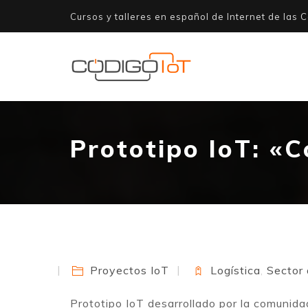
Cursos y talleres en español de Internet de las C
Prototipo IoT: «C
Proyectos IoT
Logística
,
Sector 
Prototipo IoT desarrollado por la comunid