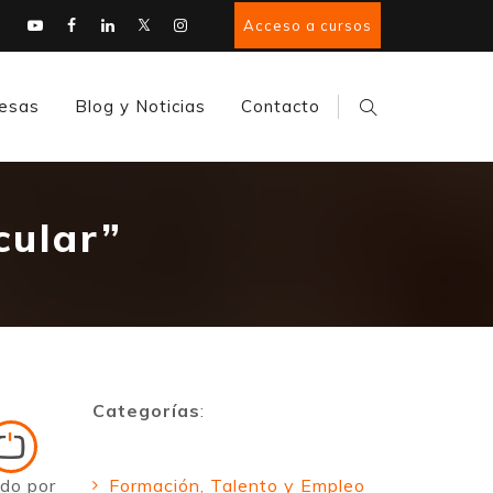
Acceso a cursos
esas
Blog y Noticias
Contacto
cular”
Categorías
:
ado por
Formación, Talento y Empleo