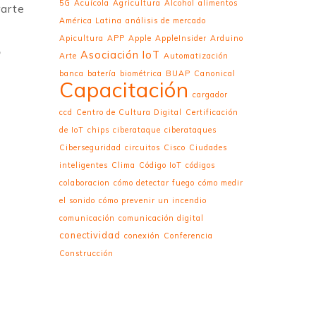
5G
Acuícola
Agricultura
Alcohol
alimentos
rarte
América Latina
análisis de mercado
Apicultura
APP
Apple
AppleInsider
Arduino
o
Asociación IoT
Arte
Automatización
banca
batería
biométrica
BUAP
Canonical
Capacitación
cargador
ccd
Centro de Cultura Digital
Certificación
de IoT
chips
ciberataque
ciberataques
Ciberseguridad
circuitos
Cisco
Ciudades
inteligentes
Clima
Código IoT
códigos
colaboracion
cómo detectar fuego
cómo medir
el sonido
cómo prevenir un incendio
comunicación
comunicación digital
conectividad
conexión
Conferencia
Construcción