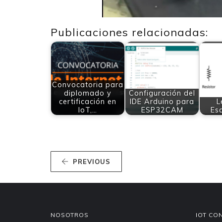
Publicaciones relacionadas:
Convocatoria para
diplomado y
Configuración del
certificación en
IDE Arduino para
L
IoT,…
ESP32CAM
Es
PREVIOUS
NOSOTROS
IOT CO