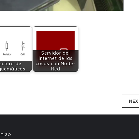
Servidor del
Internet de las
ectura de
cosas con Node-
quemáticos
Red
NEX
NTIGO