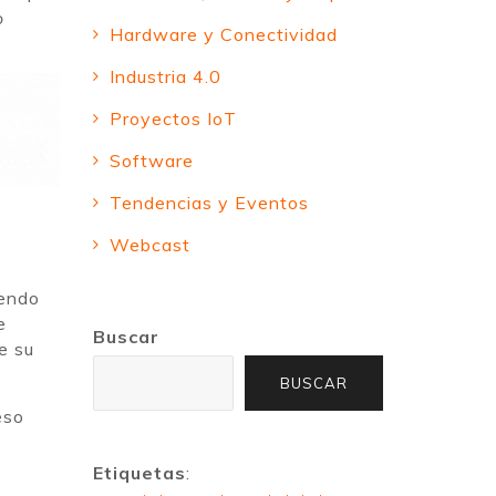
o
Hardware y Conectividad
Industria 4.0
Proyectos IoT
Software
Tendencias y Eventos
Webcast
iendo
e
Buscar
e su
BUSCAR
eso
Etiquetas
: