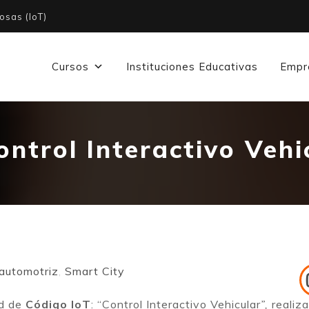
osas (IoT)
Cursos
Instituciones Educativas
Empr
ontrol Interactivo Vehi
automotriz
,
Smart City
ad de
Código IoT
: “Control Interactivo Vehicular
”,
realiz