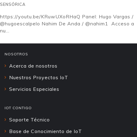
SENSÓRICA
https://youtu.be/KRuwUXoRHaQ Panel: Hugo Vargas /
@hugoescalpelo Nahim De Anda / @nahim1 Acceso a
nu...
NOSOTROS
Acerca de nosotros
Nuestros Proyectos IoT
Servicios Especiales
IOT CONTIGO
Soporte Técnico
Base de Conocimiento de IoT