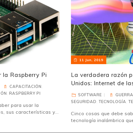
11 Jun, 2019
r la Raspberry Pi
La verdadera razón 
Unidos: Internet de la
CAPACITACIÓN
,
IÓN
,
RASPBERRY PI
SOFTWARE
GUERRA
SEGURIDAD
,
TECNOLOGÍA
,
T
ber para usar la
 sus características y...
Cinco cosas que debe sab
tecnología inalámbrica qu