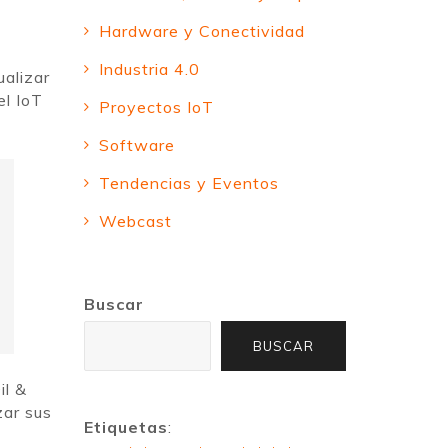
Hardware y Conectividad
Industria 4.0
ualizar
el IoT
Proyectos IoT
Software
Tendencias y Eventos
Webcast
Buscar
BUSCAR
il &
zar sus
Etiquetas
: