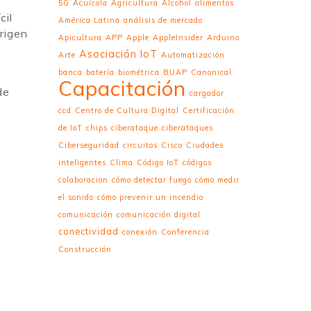
5G
Acuícola
Agricultura
Alcohol
alimentos
cil
América Latina
análisis de mercado
origen
Apicultura
APP
Apple
AppleInsider
Arduino
Asociación IoT
Arte
Automatización
banca
batería
biométrica
BUAP
Canonical
Capacitación
de
cargador
ccd
Centro de Cultura Digital
Certificación
de IoT
chips
ciberataque
ciberataques
Ciberseguridad
circuitos
Cisco
Ciudades
inteligentes
Clima
Código IoT
códigos
colaboracion
cómo detectar fuego
cómo medir
el sonido
cómo prevenir un incendio
comunicación
comunicación digital
conectividad
conexión
Conferencia
Construcción