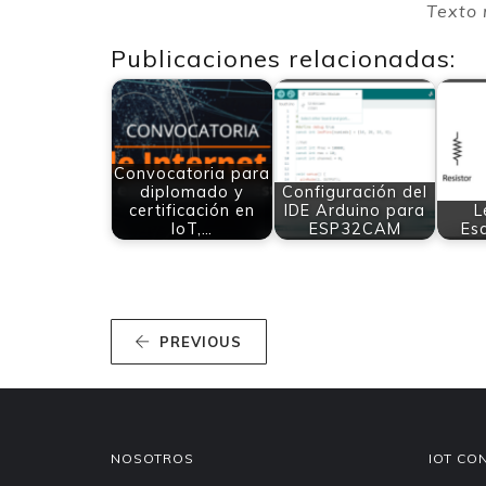
Texto 
Publicaciones relacionadas:
Convocatoria para
diplomado y
Configuración del
certificación en
IDE Arduino para
L
IoT,…
ESP32CAM
Es
PREVIOUS
NOSOTROS
IOT CO