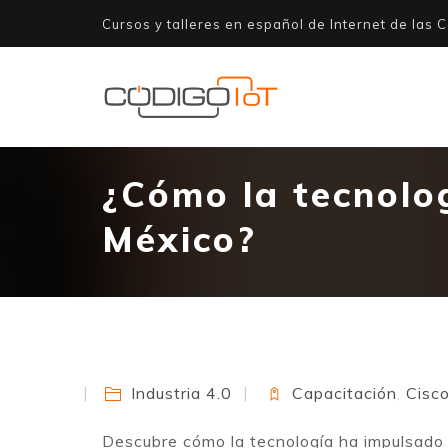
Cursos y talleres en español de Internet de las C
¿Cómo la tecnolog
México?
Industria 4.0
Capacitación
,
Cisc
Descubre cómo la tecnología ha impulsado l