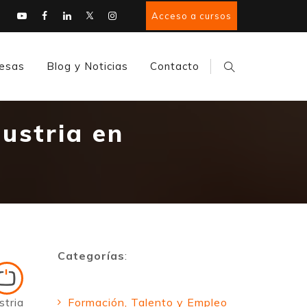
Acceso a cursos
esas
Blog y Noticias
Contacto
ustria en
Categorías
:
stria
Formación, Talento y Empleo