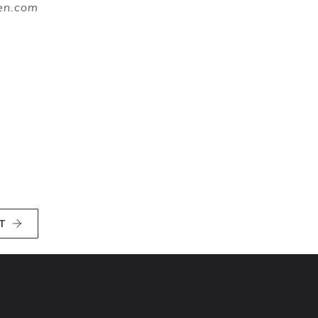
en.com
T