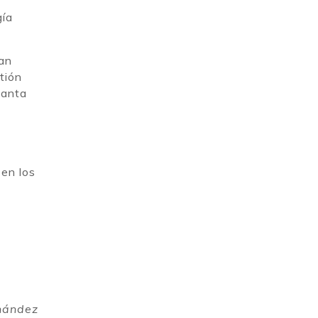
gía
tan
tión
lanta
 en los
nández