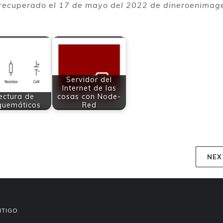
recuperado el 17 de mayo del 2022 de dineroenimag
Servidor del
Internet de las
ectura de
cosas con Node-
quemáticos
Red
NEX
NTIGO