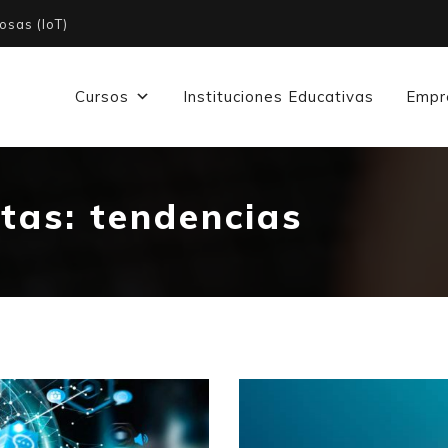
osas (IoT)
Cursos
Instituciones Educativas
Empr
etas:
tendencias