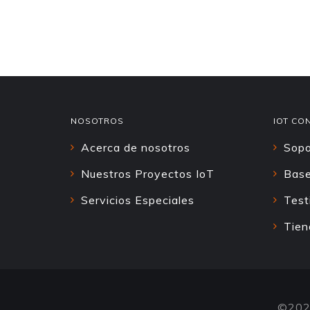
NOSOTROS
IOT CO
Acerca de nosotros
Sopo
Nuestros Proyectos IoT
Base
Servicios Especiales
Test
Tien
©202