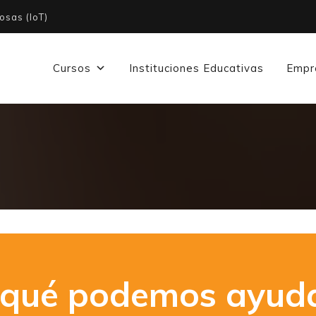
osas (IoT)
Cursos
Instituciones Educativas
Empr
 qué podemos ayuda