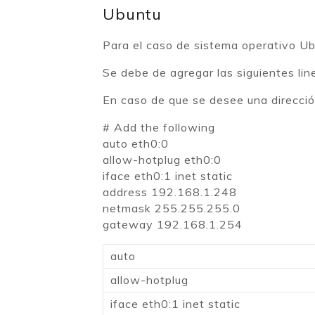
Ubuntu
Para el caso de sistema operativo Ubu
Se debe de agregar las siguientes lin
En caso de que se desee una direcció
# Add the following
auto eth0:0
allow-hotplug eth0:0
iface eth0:1 inet static
address 192.168.1.248
netmask 255.255.255.0
gateway 192.168.1.254
auto
allow-hotplug
iface eth0:1 inet static