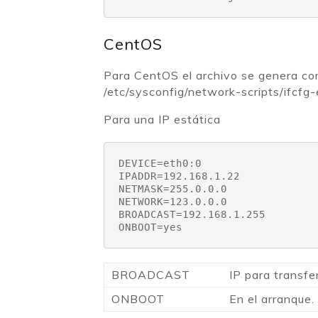
CentOS
Para CentOS el archivo se genera con
/etc/sysconfig/network-scripts/ifcfg-e
Para una IP estática
DEVICE=eth0:0

IPADDR=192.168.1.22

NETMASK=255.0.0.0

NETWORK=123.0.0.0

BROADCAST=192.168.1.255

ONBOOT=yes
BROADCAST
IP para transfe
ONBOOT
En el arranque.