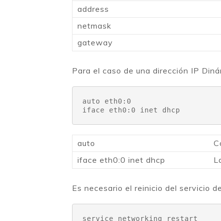
address
netmask
gateway
Para el caso de una dirección IP Din
auto eth0:0

iface eth0:0 inet dhcp
auto
C
iface eth0:0 inet dhcp
L
Es necesario el reinicio del servicio 
service networking restart