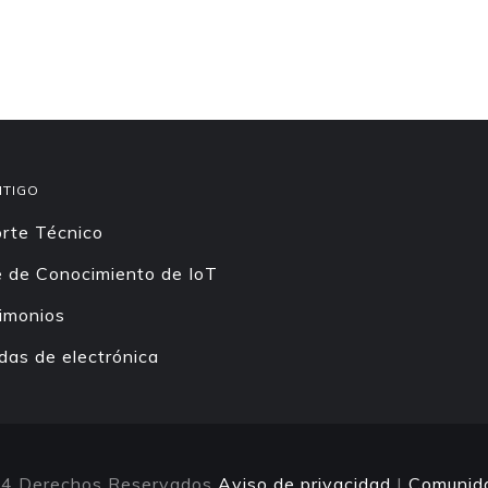
NTIGO
rte Técnico
 de Conocimiento de IoT
imonios
das de electrónica
4 Derechos Reservados
Aviso de privacidad
|
Comunid