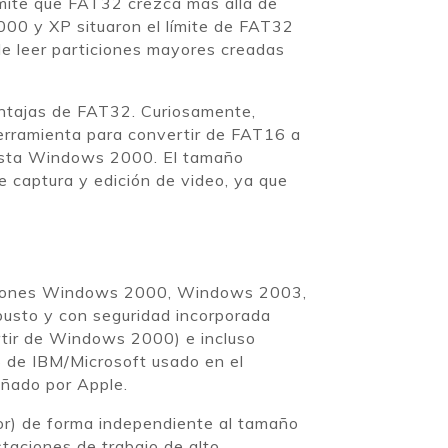
ermite que FAT32 crezca más allá de
000 y XP situaron el límite de FAT32
de leer particiones mayores creadas
entajas de FAT32. Curiosamente,
erramienta para convertir de FAT16 a
 hasta Windows 2000. El tamaño
 captura y edición de video, ya que
rsiones Windows 2000, Windows 2003,
busto y con seguridad incorporada
artir de Windows 2000) e incluso
S de IBM/Microsoft usado en el
eñado por Apple.
tor) de forma independiente al tamaño
taciones de trabajo de alto