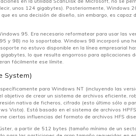
taciones en la utilidad ScanDisk de Microsoft, no se p
 decir, unos 124 gigabytes). Posteriormente, Windows 2
a que es una decisión de diseño, sin embargo, es capaz 
indows 95. Era necesario reformatear para usar las v
95 y 98) no lo soportaba. Windows 98 incorporó una h
 soporte no estuvo disponible en la línea empresarial
igabytes, lo que resulta engorroso para aplicaciones de
ran fácilmente ese límite.
e System)
 específicamente para Windows NT (incluyendo las ve
objetivo de crear un sistema de archivos eficiente, ro
sión nativa de ficheros, cifrado (esto último sólo a p
ows Vista). Está basado en el sistema de archivos HPF
ene ciertas influencias del formato de archivos HFS dis
lúster, a partir de 512 bytes (tamaño mínimo de un sec
do para las particiones de gran tamaño requeridas en es