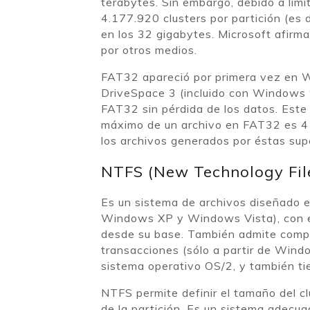
terabytes. Sin embargo, debido a limi
4.177.920 clusters por partición (es
en los 32 gigabytes. Microsoft afirm
por otros medios.
FAT32 apareció por primera vez en W
DriveSpace 3 (incluido con Windows 
FAT32 sin pérdida de los datos. Este
máximo de un archivo en FAT32 es 4 g
los archivos generados por éstas supe
NTFS (New Technology Fil
Es un sistema de archivos diseñado
Windows XP y Windows Vista), con el 
desde su base. También admite compre
transacciones (sólo a partir de Wind
sistema operativo OS/2, y también ti
NTFS permite definir el tamaño del c
de la partición. Es un sistema adecua