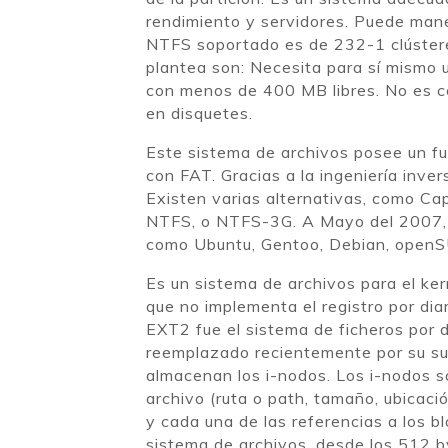
rendimiento y servidores. Puede mane
NTFS soportado es de 232-1 clúster
plantea son: Necesita para sí mismo 
con menos de 400 MB libres. No es 
en disquetes.
Este sistema de archivos posee un fu
con FAT. Gracias a la ingeniería inve
Existen varias alternativas, como Ca
NTFS, o NTFS-3G. A Mayo del 2007, NT
como Ubuntu, Gentoo, Debian, openSU
Es un sistema de archivos para el ke
que no implementa el registro por diar
EXT2 fue el sistema de ficheros por 
reemplazado recientemente por su suc
almacenan los i-nodos. Los i-nodos 
archivo (ruta o path, tamaño, ubicació
y cada una de las referencias a los 
sistema de archivos, desde los 512 b