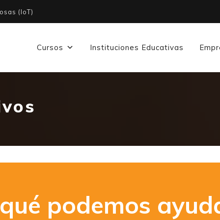
osas (IoT)
Cursos
Instituciones Educativas
Empr
ivos
 qué podemos ayuda