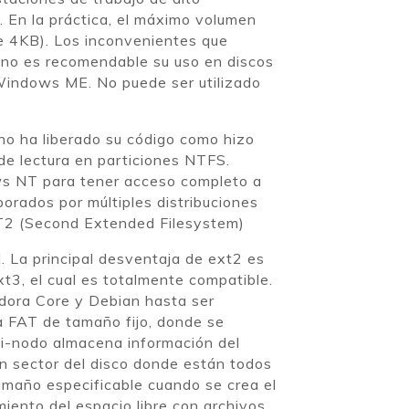
 En la práctica, el máximo volumen
 4KB). Los inconvenientes que
e no es recomendable su uso en discos
indows ME. No puede ser utilizado
no ha liberado su código como hizo
 de lectura en particiones NTFS.
ows NT para tener acceso completo a
rados por múltiples distribuciones
XT2 (Second Extended Filesystem)
. La principal desventaja de ext2 es
xt3, el cual es totalmente compatible.
edora Core y Debian hasta ser
a FAT de tamaño fijo, donde se
 i-nodo almacena información del
 un sector del disco donde están todos
amaño especificable cuando se crea el
iento del espacio libre con archivos