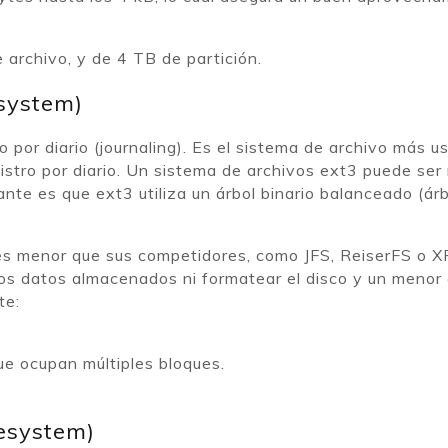
 archivo, y de 4 TB de partición.
system)
 por diario (journaling). Es el sistema de archivo más u
registro por diario. Un sistema de archivos ext3 puede 
ante es que ext3 utiliza un árbol binario balanceado (ár
es menor que sus competidores, como JFS, ReiserFS o XFS
 los datos almacenados ni formatear el disco y un meno
te:
que ocupan múltiples bloques.
esystem)