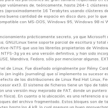
jar volúmenes de, teóricamente, hasta 264-1 clústeres.
es (aproximadamente 16 Terabytes usando clústeres de
una buena cantidad de espacio en disco duro, por lo qu
compatible con MS-DOS, Windows 95, Windows 98 ni W
ncionamiento prácticamente secreto, ya que Microsoft 
rsa, GNU/Linux tiene soporte parcial de escritura y total
ptive-NTFS que usa las librerías propietarias de Wind
FS-3g ya es una versión definitiva, y han sido incorpo
SE, Mandriva, Fedora, sólo por mencionar algunas. E
rnel de Linux. Fue diseñado originalmente por Rémy Card
io (en inglés Journaling) que sí implementa su sucesor e
defecto de las distribuciones de Linux Red Hat Linux, F
esor ext3. El sistema de ficheros tiene un tipo de tabl
son una versión muy mejorada de FAT, donde un puntero
n física). En cuanto a la ubicación, es una referencia a
bloques del archivo fragmentado. Estos bloques son de t
ytes hasta los 4 kB, lo cual asegura un buen aprovecham