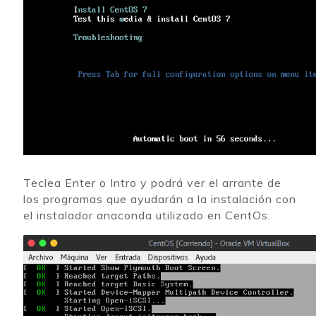
Teclea Enter o Intro y podrá ver el arrante de
los programas que ayudarán a la instalación con
el instalador anaconda utilizado en CentOs.