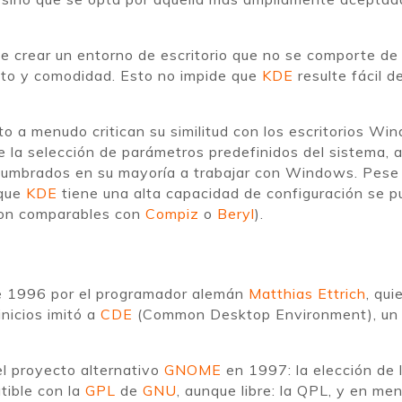
de crear un entorno de escritorio que no se comporte de
usto y comodidad. Esto no impide que
KDE
resulte fácil d
 a menudo critican su similitud con los escritorios Win
 la selección de parámetros predefinidos del sistema, a
tumbrados en su mayoría a trabajar con Windows. Pese a
 que
KDE
tiene una alta capacidad de configuración se pu
son comparables con
Compiz
o
Beryl
).
 de 1996 por el programador alemán
Matthias Ettrich
, qui
inicios imitó a
CDE
(Common Desktop Environment), un en
el proyecto alternativo
GNOME
en 1997: la elección de l
tible con la
GPL
de
GNU
, aunque libre: la QPL, y en me