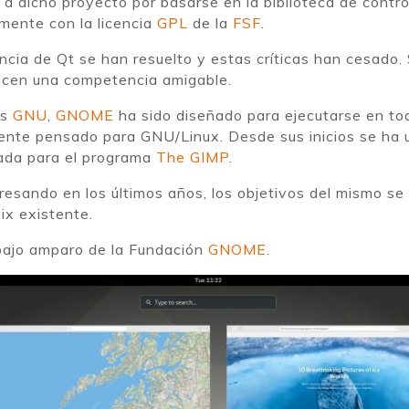
 a dicho proyecto por basarse en la biblioteca de contr
lmente con la licencia
GPL
de la
FSF
.
ncia de Qt se han resuelto y estas críticas han cesado.
hacen una competencia amigable.
as
GNU
,
GNOME
ha sido diseñado para ejecutarse en to
ente pensado para GNU/Linux. Desde sus inicios se ha ut
lada para el programa
The GIMP
.
esando en los últimos años, los objetivos del mismo se
ix existente.
bajo amparo de la Fundación
GNOME
.