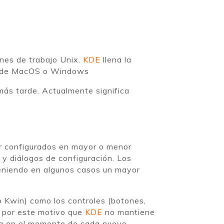
nes de trabajo Unix.
KDE
llena la
ios de MacOS o Windows
 más tarde. Actualmente significa
 configurados en mayor o menor
y diálogos de configuración. Los
teniendo en algunos casos un mayor
o Kwin) como los controles (botones,
Es por este motivo que
KDE
no mantiene
ada en el momento de cada nuevo