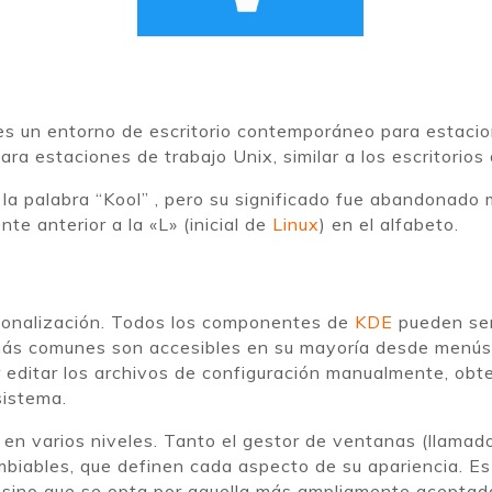
s un entorno de escritorio contemporáneo para estacio
para estaciones de trabajo Unix, similar a los escritor
 la palabra “Kool” , pero su significado fue abandonado
te anterior a la «L» (inicial de
Linux
) en el alfabeto.
rsonalización. Todos los componentes de
KDE
pueden ser
más comunes son accesibles en su mayoría desde menús 
 editar los archivos de configuración manualmente, ob
sistema.
 en varios niveles. Tanto el gestor de ventanas (llamad
cambiables, que definen cada aspecto de su apariencia. 
s, sino que se opta por aquella más ampliamente acept