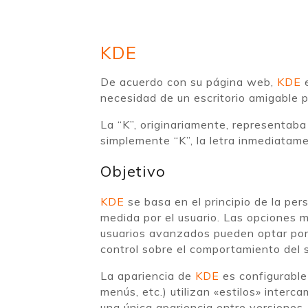
KDE
De acuerdo con su página web,
KDE
e
necesidad de un escritorio amigable 
La “K”, originariamente, representaba
simplemente “K”, la letra inmediatamen
Objetivo
KDE
se basa en el principio de la pe
medida por el usuario. Las opciones 
usuarios avanzados pueden optar por
control sobre el comportamiento del 
La apariencia de
KDE
es configurable
menús, etc.) utilizan «estilos» inter
una única apariencia entre versione