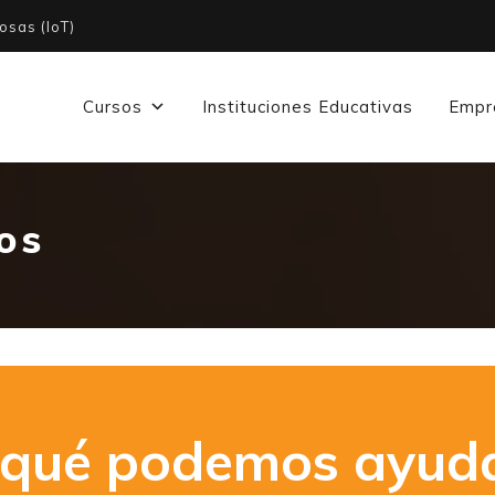
osas (IoT)
Cursos
Instituciones Educativas
Empr
cos
 qué podemos ayuda