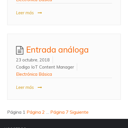
Leer más
Entrada análoga
23 octubre, 2018
Codigo IoT Content Manager
Electrónica Básica
Leer más
Paginación
Página
1
Página
2
…
Página
7
Siguiente
de
entradas