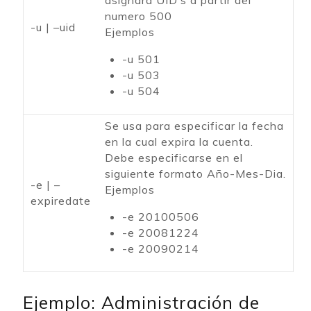
asignara UID’s a partir del
numero 500
-u | –uid
Ejemplos
-u 501
-u 503
-u 504
Se usa para especificar la fecha
en la cual expira la cuenta.
Debe especificarse en el
siguiente formato Año-Mes-Dia.
-e | –
Ejemplos
expiredate
-e 20100506
-e 20081224
-e 20090214
Ejemplo: Administración de