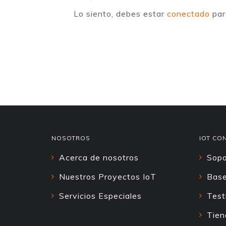
Lo siento, debes estar
conectado
par
NOSOTROS
IOT CO
Acerca de nosotros
Sopo
Nuestros Proyectos IoT
Base
Servicios Especiales
Test
Tien