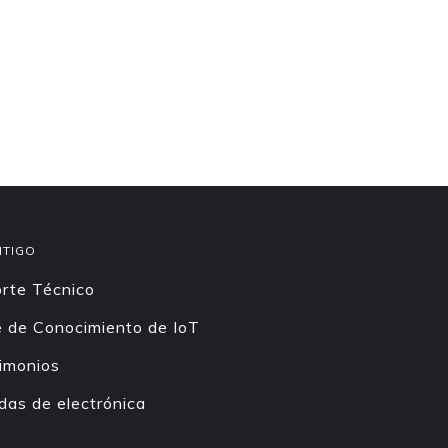
NTIGO
rte Técnico
 de Conocimiento de IoT
imonios
das de electrónica