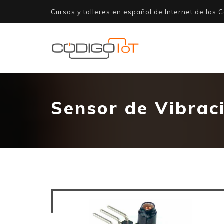
Cursos y talleres en español de Internet de las C
Sensor de Vibrac