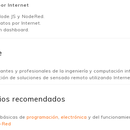
or Internet
Node.JS y NodeRed.
tos por Internet.
un dashboard.
e
diantes y profesionales de la ingeniería y computación i
ión de soluciones de sensado remoto utilizando Interne
vios recomendados
 básicas de
programación
,
electrónica
y del funcionami
-Red