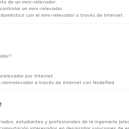
to de un mini-relevador.
controlar un mini-relevador.
doméstico con el mini-relevador a través de Internet.
ador?
irelevador por Internet
n minirelevador a través de Internet con NodeRed
e
ionados, estudiantes y profesionales de la ingeniería (ele
 computación interesados en desarrollar soluciones de 