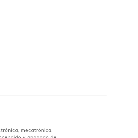
ctrónica, mecatrónica,
encendido y apagado de