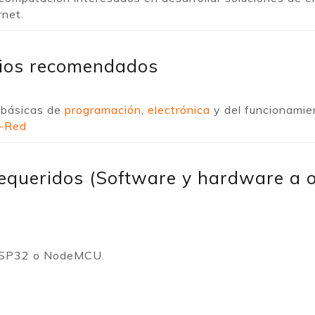
rnet.
vios recomendados
 básicas de
programación
,
electrónica
y del funcionami
-Red
requeridos (Software y hardware a 
 ESP32 o NodeMCU.