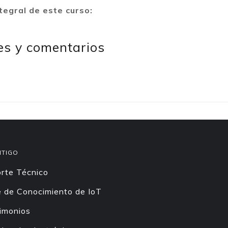
tegral de este curso:
es y comentarios
NTIGO
rte Técnico
 de Conocimiento de IoT
imonios